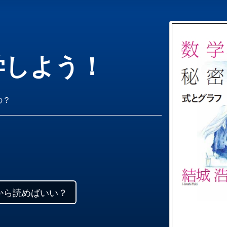
学しよう！
！
の？
から読めばいい？