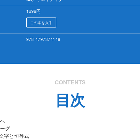
1296円
この本を入手
978-4797374148
CONTENTS
目次
へ
ーグ
 文字と恒等式