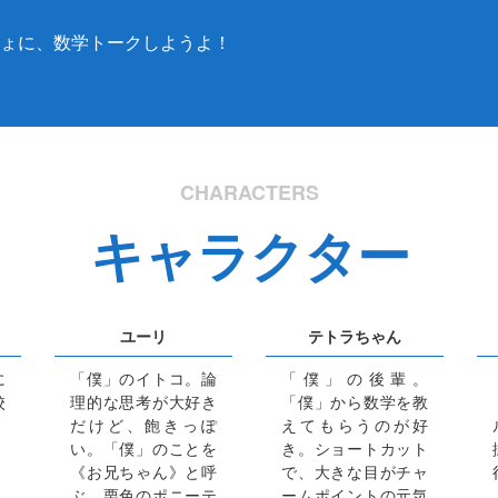
ょに、数学トークしようよ！
CHARACTERS
キャラクター
ユーリ
テトラちゃん
に
「僕」のイトコ。論
「僕」の後輩。
校
理的な思考が大好き
「僕」から数学を教
だけど、飽きっぽ
えてもらうのが好
い。「僕」のことを
き。ショートカット
《お兄ちゃん》と呼
で、大きな目がチャ
ぶ。栗色のポニーテ
ームポイントの元気