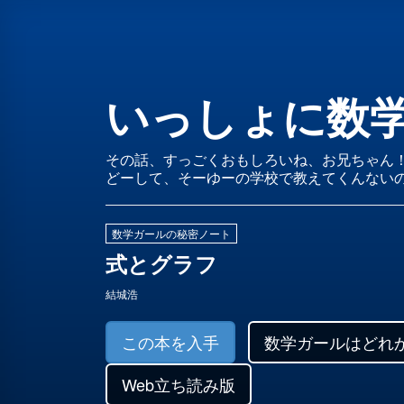
数
学
ガ
いっしょに数
ー
ル
その話、すっごくおもしろいね、お兄ちゃん
どーして、そーゆーの学校で教えてくんない
の
秘
数学ガールの秘密ノート
密
式とグラフ
ノ
結城浩
ー
この本を入手
数学ガールはどれ
ト
Web立ち読み版
／