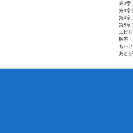
第2章
第3章
第4章
第5章
エピロ
解答
もっと
あとが