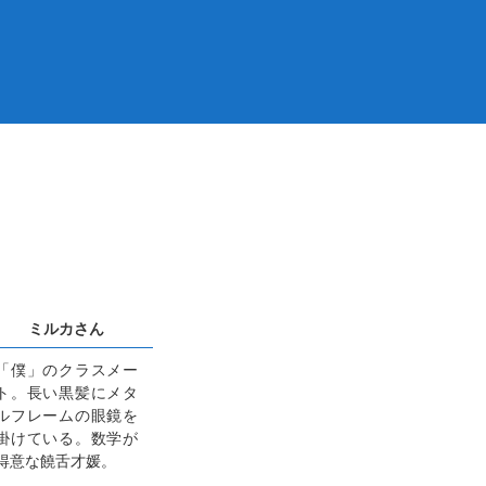
ミルカさん
「僕」のクラスメー
ト。長い黒髪にメタ
ルフレームの眼鏡を
掛けている。数学が
得意な饒舌才媛。