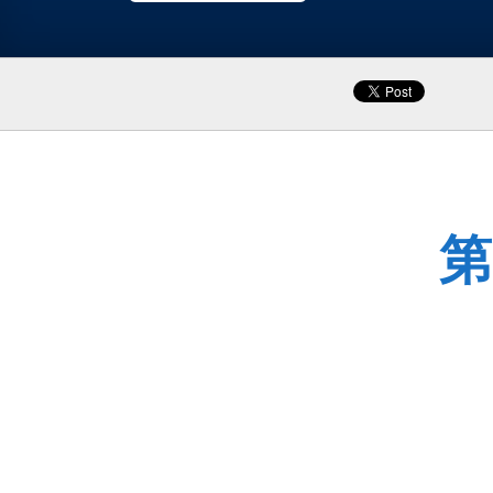
式
と
グ
ラ
フ
第