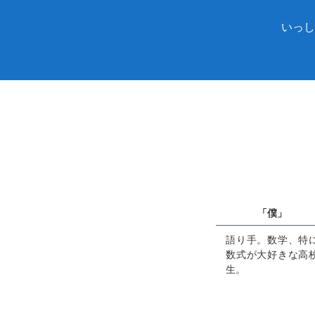
いっし
「僕」
語り手。数学、特
数式が大好きな高
生。